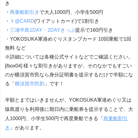
き
・
再乗船割引き
で大人1000円、小学生500円
・
Ｙ@CARD
(ワイアットカード)で1割引き
・
三浦半島1DAY・2DAYきっぷ
提示で160円引き
・YOKOSUKA軍港めぐりスタンプカード 10回乗船で1回
無料 など
※詳細については各種公式サイトなどでご確認ください。
[/box04] 様々な割引きがありますが、そのなかでもすごい
のが
横須賀市民なら身分証明書を提示するだけで半額
にな
る「
横須賀市民割
」です！
半額とまではいきませんが、YOKOSUKA軍港めぐり又は
猿島渡りを利用後に期日内に乗船券を提示することで、
大
人1000円、小学生500円で再度乗船できる
「
再乗船割引
き
」があります。