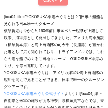
公式サイト
[box04 title=”YOKOSUKA軍港めぐりとは？”]日米の艦船を
見られる日本唯一のクルーズ
横須賀港は今から約160年前に米国ペリー艦隊が上陸して
以来、海軍港として発展してきました。アメリカ海軍施設
（横須賀本港）と海上自衛隊の司令部（長浦港）が置かれ
た港として広く知られており、トライアングルでは、これ
らの港を船でめぐるご当地クルーズ「YOKOSUKA軍港め
ぐり」を毎日運航しています。
YOKOSUKA軍港めぐりは、アメリカ海軍や海上自衛隊の
艦船を間近で見ることができる、日本で唯一のクルージン
グツアーです。
YOKOSUKA軍港めぐり公式サイト
より引用[/box04] 海上
自衛隊と米軍の施設がある神奈川県横須賀市ならでは、乗
務員さんのガイドを聞きながら自衛艦と米軍艦を眺めるこ