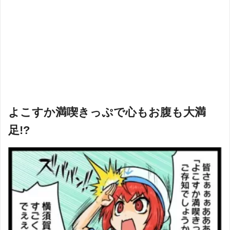
よこすか満喫きっぷで心もお腹も大満
足!?