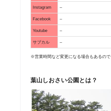
Instagram
–
Facebook
–
Youtube
–
サブカル
–
※営業時間など変更になる場合もあるので
葉山しおさい公園とは？