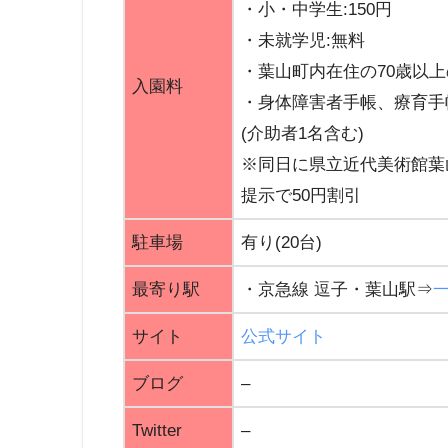
・小・中学生:150円
・未就学児:無料
・葉山町内在住の70歳以上
入園料
・身体障害者手帳、療育手
(介助者1名含む)
※同日に県立近代美術館葉
提示で50円割引
駐車場
有り(20台)
最寄り駅
・京急線 逗子・葉山駅⇒
サイト
公式サイト
ブログ
–
Twitter
–