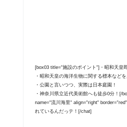
[box03 title=”施設のポイント”]・昭和
・昭和天皇の海洋生物に関する標本などを
・公園と言いつつ、実際は日本庭園！
・神奈川県立近代美術館へも徒歩0分！[/box03] [chat 
name=”流川海里” align=”right” border=”red”
れているんだっテ！[/chat]