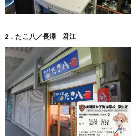
2．たこ八／長澤 君江