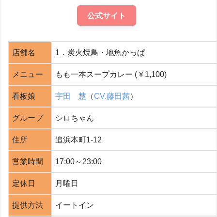
公式サイト
店舗名
1．炭火焼鳥・地魚かっぱ
メニュー
もも一本スープカレー (￥1,100)
看板娘
宇田 慧
（
CV.藤田茜
）
グループ
シロちゃん
住所
追浜本町1-12
営業時間
17:00～23:00
定休日
月曜日
提供方法
イートイン