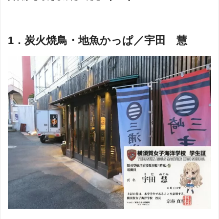
1．炭火焼鳥・地魚かっぱ／宇田 慧