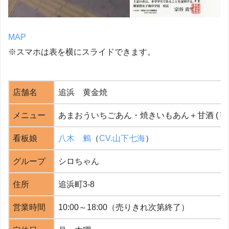
MAP
※スマホは表を横にスライドできます。
店舗名
追浜 黄金焼
メニュー
あまおういちごあん・焼きいもあん＋甘酒 (￥55
看板娘
八木 鶫
（
CV.山下七海
）
グループ
シロちゃん
住所
追浜町3-8
営業時間
10:00～18:00（売りきれ次第終了）