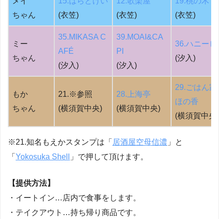
メイ
15.はらどけい
12.歌楽屋
19.桃の木
ちゃん
(衣笠)
(衣笠)
(衣笠)
35.MIKASA C
39.MOAI&CA
ミー
36.ハニービ
AFÉ
PI
ちゃん
(汐入)
(汐入)
(汐
入)
29.ごはん家
もか
21.※参照
28.上海亭
ほの香
ちゃん
(横須賀中央)
(横須賀中央)
(横須賀中央)
※21.知名もえかスタンプは「
居酒屋空母信濃
」と
「
Yokosuka Shell
」で押して頂けます。
【提供方法】
・
イートイン
…店内で食事をします。
・
テイクアウト
…持ち帰り商品です。