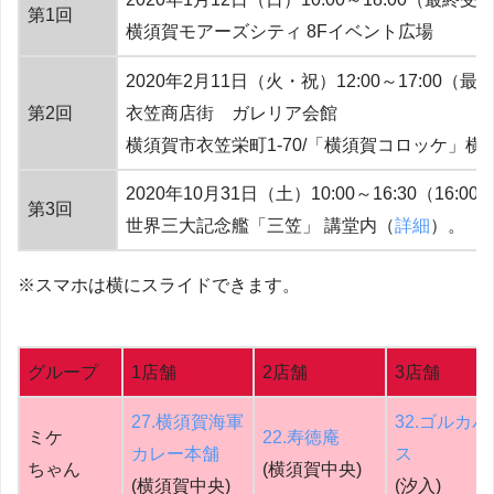
第1回
横須賀モアーズシティ 8Fイベント広場
2020年2月11日（火・祝）12:00～17:00（最終
第2回
衣笠商店街 ガレリア会館
横須賀市衣笠栄町1-70/「横須賀コロッケ」横
2020年10月31日（土）10:00～16:30（16:0
第3回
世界三大記念艦「三笠」 講堂内（
詳細
）。
※スマホは横にスライドできます。
グループ
1店舗
2店舗
3店舗
27.横須賀海軍
32.ゴルカパ
ミケ
22.寿徳庵
カレー本舗
ス
ちゃん
(横須賀中央)
(横須賀中央)
(汐入)