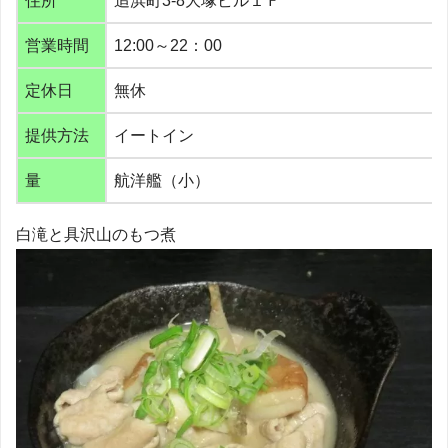
住所
追浜町3-8大塚ビル１Ｆ
営業時間
12:00～22：00
定休日
無休
提供方法
イートイン
量
航洋艦（小）
白滝と具沢山のもつ煮