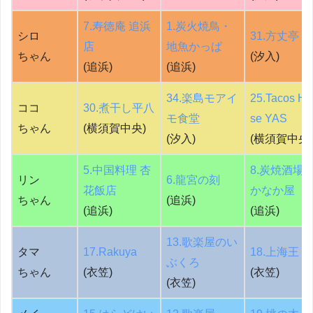
7.寿徳庵 追浜
1.炭火焼鳥・
シロ
31.方丈亭
店
地魚かっぱ
ちゃん
(汐入)
(追浜)
(追浜)
34.楽島モアイ
25.Tacos Ho
ココ
30.煮干し平八
モ食堂
se YAS
ちゃん
(横須賀中央)
(汐入)
(横須賀中央)
5.中国料理 杏
8.炭焼酒場
リン
6.龍宮の刻
花飯店
かなか屋
ちゃん
(追浜)
(追浜)
(追浜)
13.歌楽屋のい
タマ
17.Rakuya
18.上海王
ぶくろ
ちゃん
(衣笠)
(衣笠)
(衣笠)