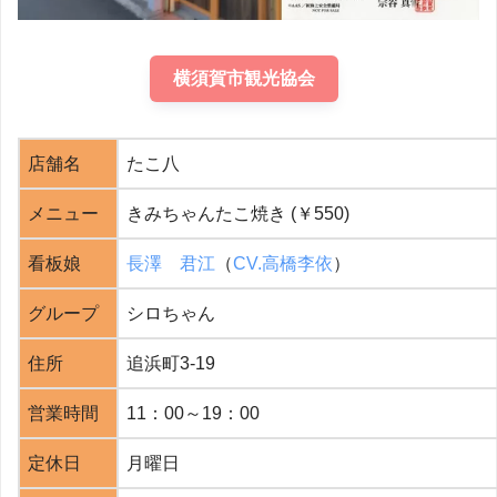
横須賀市観光協会
店舗名
たこ八
メニュー
きみちゃんたこ焼き (￥550)
看板娘
長澤 君江
（
CV.高橋李依
）
グループ
シロちゃん
住所
追浜町3-19
営業時間
11：00～19：00
定休日
月曜日