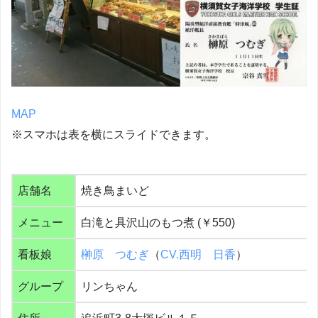
MAP
※スマホは表を横にスライドできます。
店舗名
焼き鳥まいど
メニュー
白滝と具沢山のもつ煮 (￥550)
看板娘
榊原 つむぎ
（
CV.西明 日香
）
グループ
リンちゃん