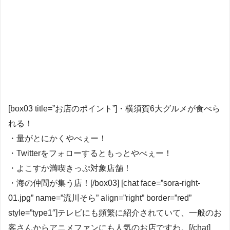
[box03 title=”お店のポイント”]・横須賀6大グルメが食べら
れる！
・量がとにかくやべぇー！
・Twitterをフォローするともっとやべぇー！
・よこすか満喫きっぷ対象店舗！
・海の仲間が集う店！[/box03] [chat face=”sora-right-
01.jpg” name=”流川そら” align=”right” border=”red”
style=”type1″]テレビにも頻繁に紹介されていて、一般のお
客さんからアニメファンにも人気のお店ですわ。[/chat]