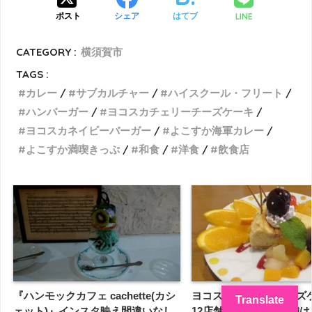
LINE
ポスト
シェア
はてブ
CATEGORY :
横須賀市
TAGS :
カレー
サブカルチャー
ハイスクール・フリート
ハンバーガー
ヨコスカチェリーチーズケーキ
ヨコスカネイビーバーガー
よこすか海軍カレー
よこすか満喫きっぷ
和食
洋食
飲食店
『ハンモックカフェ cachette(カシ
ヨコスカチェリーチーズ
Translate
ェット)』インスタ映え間違いなし
12店舗 オススメの店舗