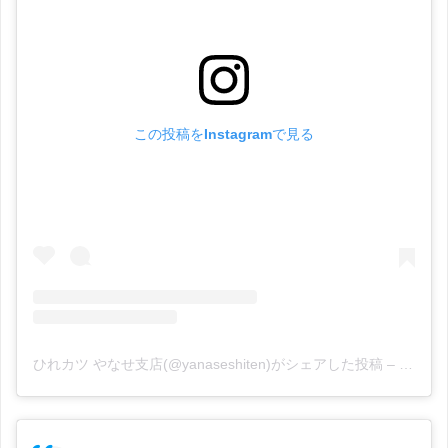
この投稿をInstagramで見る
ひれカツ やなせ支店(@yanaseshiten)がシェアした投稿
–
2020