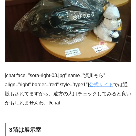
[chat face=”sora-right-03.jpg” name=”流川そら”
align=”right” border=”red” style=”type1″]
公式サイト
では通
販もされてますから、遠方の人はチェックしてみると良い
かもしれませんわ。[/chat]
3階は展示室