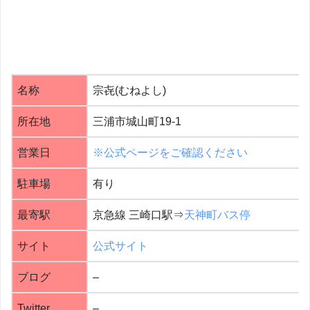
名称
宗㐂(むねよし)
所在地
三浦市城山町19-1
営業日
※公式ページをご確認ください
駐車場
有り
最寄駅
京急線 三崎口駅⇒
天神町バス停
サイト
公式サイト
ブログ
–
Twitter
–