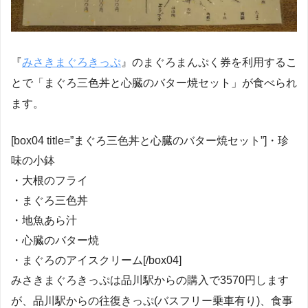
『
みさきまぐろきっぷ
』のまぐろまんぷく券を利用するこ
とで「まぐろ三色丼と心臓のバター焼セット」が食べられ
ます。
[box04 title=”まぐろ三色丼と心臓のバター焼セット”]・珍
味の小鉢
・大根のフライ
・まぐろ三色丼
・地魚あら汁
・心臓のバター焼
・まぐろのアイスクリーム[/box04]
みさきまぐろきっぷは品川駅からの購入で3570円します
が、品川駅からの往復きっぷ(バスフリー乗車有り)、食事