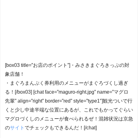
[box03 title=”お店のポイント”]・みさきまぐろきっぷの対
象店舗！
・まぐろまんぷく券利用のメニューがまぐろづくし過ぎ
る！[/box03] [chat face=”maguro-right.jpg” name=”マグロ
先輩” align=”right” border=”red” style=”type1″]観光ついで行
くと少し中途半端な位置にあるが、これでもかってぐらい
マグロづくしのメニューが食べられるぜ！混雑状況は京急
の
サイト
でチェックもできるんだ！[/chat]