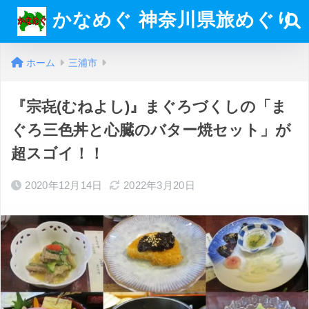
かなめぐ 神奈川県旅めぐり
ホーム
三浦市
『宗㐂(むねよし)』まぐろづくしの「ま
ぐろ三色丼と心臓のバター焼セット」が
超スゴイ！！
2020年12月14日
2022年3月20日