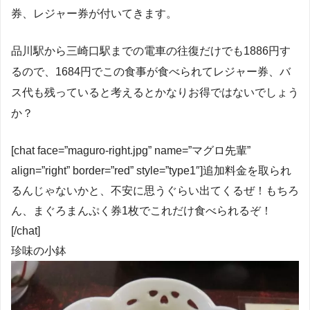
券、レジャー券が付いてきます。
品川駅から三崎口駅までの電車の往復だけでも1886円す
るので、1684円でこの食事が食べられてレジャー券、バ
ス代も残っていると考えるとかなりお得ではないでしょう
か？
[chat face=”maguro-right.jpg” name=”マグロ先輩”
align=”right” border=”red” style=”type1″]追加料金を取られ
るんじゃないかと、不安に思うぐらい出てくるぜ！もちろ
ん、まぐろまんぷく券1枚でこれだけ食べられるぞ！
[/chat]
珍味の小鉢