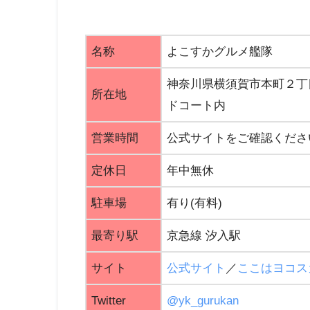
名称
よこすかグルメ艦隊
神奈川県横須賀市本町２丁目１−１
所在地
ドコート内
営業時間
公式サイトをご確認くださ
定休日
年中無休
駐車場
有り(有料)
最寄り駅
京急線 汐入駅
サイト
公式サイト
／
ここはヨコス
Twitter
@yk_gurukan