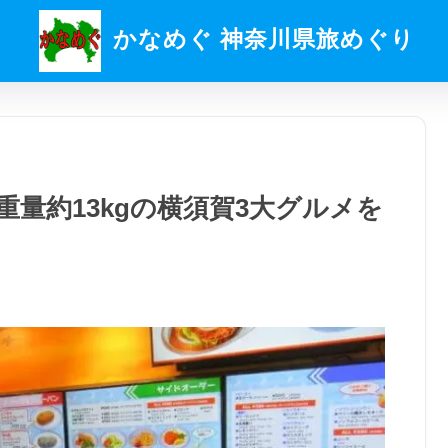
かなめぐ 神奈川県旅めぐり
量約13kgの横須賀3大グルメを