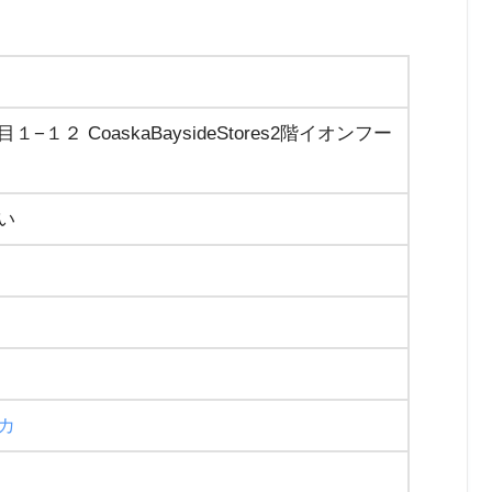
２ CoaskaBaysideStores2階イオンフー
い
カ